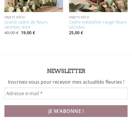
OBJETS DÉCO
OBJETS DÉCO
Grand cadre de fleurs
Cadre médaillon rouge fleurs
séchées doré
séchées
Le
Le
40,00
€
19,00
€
25,00
€
prix
prix
initial
actuel
était :
est :
40,00 €.
19,00 €.
NEWSLETTER
Inscrivez-vous pour recevoir mes actualités fleuries !