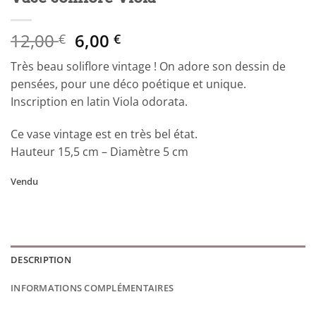
Le
Le
12,00
6,00
€
€
prix
prix
Très beau soliflore vintage ! On adore son dessin de
initial
actuel
pensées, pour une déco poétique et unique.
était :
est :
Inscription en latin Viola odorata.
12,00 €.
6,00 €.
Ce vase vintage est en très bel état.
Hauteur 15,5 cm – Diamètre 5 cm
Vendu
DESCRIPTION
INFORMATIONS COMPLÉMENTAIRES