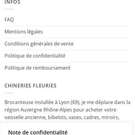
INFOS
FAQ
Mentions légales
Conditions générales de vente
Politique de confidentialité
Politique de remboursement
CHINERIES FLEURIES
Brocanteuse installée à Lyon (69), je me déplace dans la
région Auvergne Rhône-Alpes pour acheter votre
vaisselle ancienne, bibelots, vases, cadres, miroirs,
luminaires, petits meubles etc. Contactez-moi ! ~
Note de confidentialité
Marine