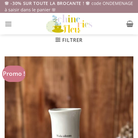
Passer
🌸 -30% SUR TOUTE LA BROCANTE ! 🌸
code ONDEMENAGE
à saisir dans le panier 🌸
au
contenu
FILTRER
Promo !