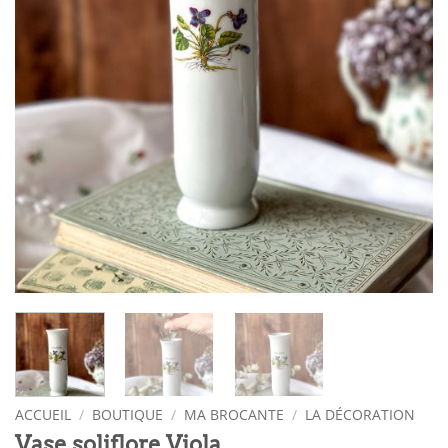
ACCUEIL
/
BOUTIQUE
/
MA BROCANTE
/
LA DÉCORATION
Vase soliflore Viola