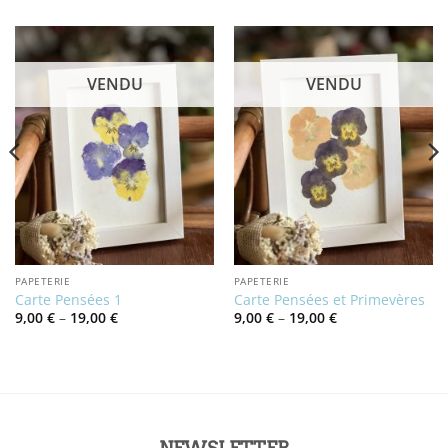
VENDU
VENDU
PAPETERIE
PAPETERIE
Carte Pensées 1
Carte Pensées et Primevères
Price
Price
9,00
€
–
19,00
€
9,00
€
–
19,00
€
range:
range:
9,00 €
9,00 €
through
through
19,00 €
19,00 €