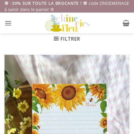
Passer
🌸 -30% SUR TOUTE LA BROCANTE ! 🌸
code ONDEMENAGE
à saisir dans le panier 🌸
au
contenu
FILTRER