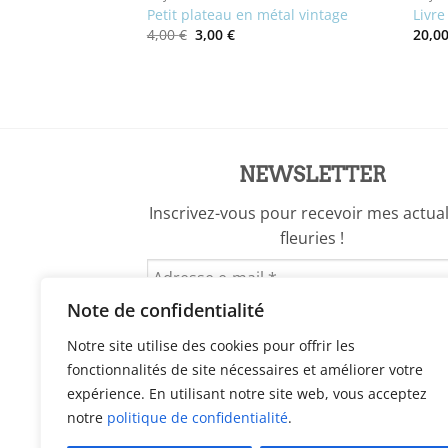
albatre rose
Petit plateau en métal vintage
Livre
Le
Le
4,00
€
3,00
€
20,0
prix
prix
initial
actuel
était :
est :
4,00 €.
3,00 €.
NEWSLETTER
Inscrivez-vous pour recevoir mes actual
fleuries !
Note de confidentialité
Notre site utilise des cookies pour offrir les
fonctionnalités de site nécessaires et améliorer votre
expérience. En utilisant notre site web, vous acceptez
notre
politique de confidentialité
.