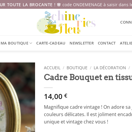
SUR TOUTE LA BROCANTE ! 🌸
code ONDEMENAGE à saisir dans le
CONNE
MA BOUTIQUE
CARTE-CADEAU
NEWSLETTER
CONTACT
ATELI
ACCUEIL
/
BOUTIQUE
/
LA DÉCORATION
/
Cadre Bouquet en tiss
14,00
€
Magnifique cadre vintage ! On adore sa j
couleurs délicates. Il est joliment encad
unique et vintage chez vous !