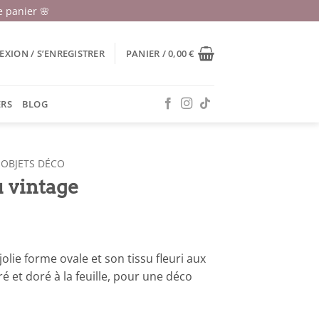
 panier 🌸
XION / S’ENREGISTRER
PANIER /
0,00
€
ERS
BLOG
OBJETS DÉCO
u vintage
olie forme ovale et son tissu fleuri aux
ré et doré à la feuille, pour une déco