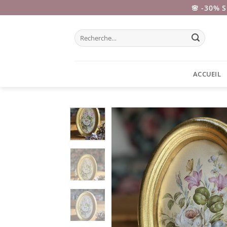
Passer
🌸 -30% 
au
contenu
Recherche
pour :
ACCUEIL