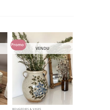
Promo !
VENDU
BOUGEOIRS & VASES