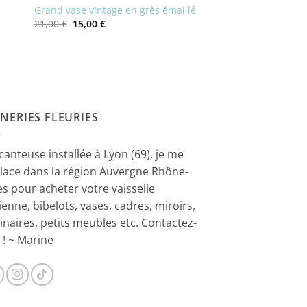
Grand vase vintage en grès émaillé
Le
Le
21,00
€
15,00
€
prix
prix
initial
actuel
était :
est :
21,00 €.
15,00 €.
NERIES FLEURIES
canteuse installée à Lyon (69), je me
lace dans la région Auvergne Rhône-
es pour acheter votre vaisselle
ienne, bibelots, vases, cadres, miroirs,
inaires, petits meubles etc. Contactez-
 ! ~ Marine