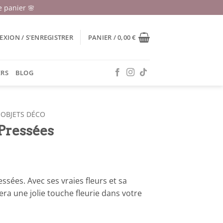
 panier 🌸
XION / S’ENREGISTRER
PANIER /
0,00
€
ERS
BLOG
OBJETS DÉCO
Pressées
ssées. Avec ses vraies fleurs et sa
ra une jolie touche fleurie dans votre