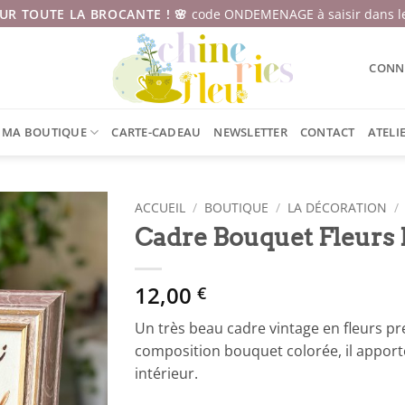
SUR TOUTE LA BROCANTE ! 🌸
code ONDEMENAGE à saisir dans le
CONNE
MA BOUTIQUE
CARTE-CADEAU
NEWSLETTER
CONTACT
ATELI
ACCUEIL
/
BOUTIQUE
/
LA DÉCORATION
/
Cadre Bouquet Fleurs 
12,00
€
Un très beau cadre vintage en fleurs pre
composition bouquet colorée, il apporte
intérieur.