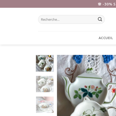
Passer
🌸 -30% 
au
contenu
Recherche
pour :
ACCUEIL