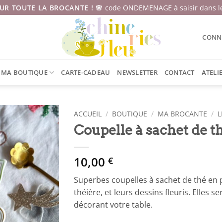
SUR TOUTE LA BROCANTE ! 🌸
code ONDEMENAGE à saisir dans le
CONNE
MA BOUTIQUE
CARTE-CADEAU
NEWSLETTER
CONTACT
ATELI
ACCUEIL
/
BOUTIQUE
/
MA BROCANTE
/
L
Coupelle à sachet de t
10,00
€
Superbes coupelles à sachet de thé en p
théière, et leurs dessins fleuris. Elles 
décorant votre table.