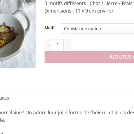
3 motifs différents : Chat / Lierre / Frais
Dimensions : 11 x 9 cm environ
Motif
quantité de Coupelle à sachet de thé Natur
AJOUTER 
IRES
celaine ! On adore leur jolie forme de théière, et leurs dess
le.
er