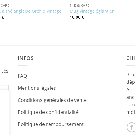
 CAFÉ
THÉ & CAFÉ
 à thé anglaise Orchid vintage
Mug vintage églantier
0
€
10,00
€
INFOS
CHI
ités
Bro
FAQ
dép
Mentions légales
Alp
anc
Conditions générales de vente
lum
Politique de confidentialité
moi
Politique de remboursement