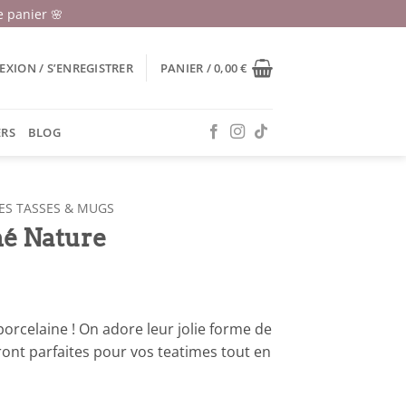
 panier 🌸
XION / S’ENREGISTRER
PANIER /
0,00
€
ERS
BLOG
ES TASSES & MUGS
hé Nature
orcelaine ! On adore leur jolie forme de
seront parfaites pour vos teatimes tout en