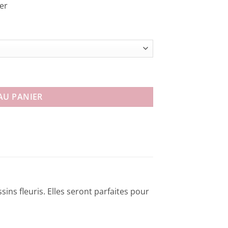
ier
e
AU PANIER
ins fleuris. Elles seront parfaites pour