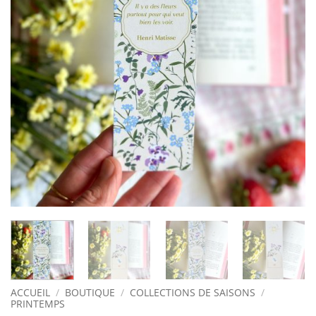
ACCUEIL
/
BOUTIQUE
/
COLLECTIONS DE SAISONS
/
PRINTEMPS