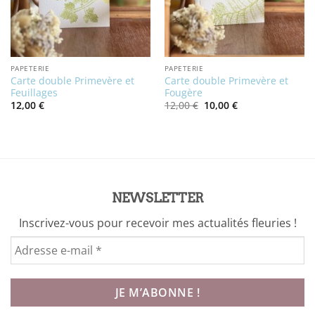
PAPETERIE
PAPETERIE
Carte double Primevère et
Carte double Primevère et
Feuillages
Fougère
Le
Le
12,00
€
12,00
€
10,00
€
prix
prix
initial
actuel
était :
est :
12,00 €.
10,00 €.
NEWSLETTER
Inscrivez-vous pour recevoir mes actualités fleuries !