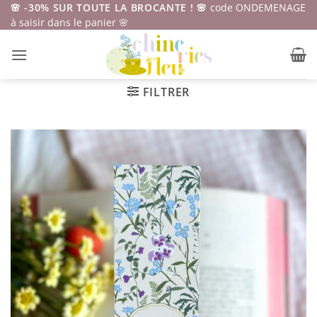
Passer
🌸 -30% SUR TOUTE LA BROCANTE ! 🌸
code ONDEMENAGE
à saisir dans le panier 🌸
au
contenu
FILTRER