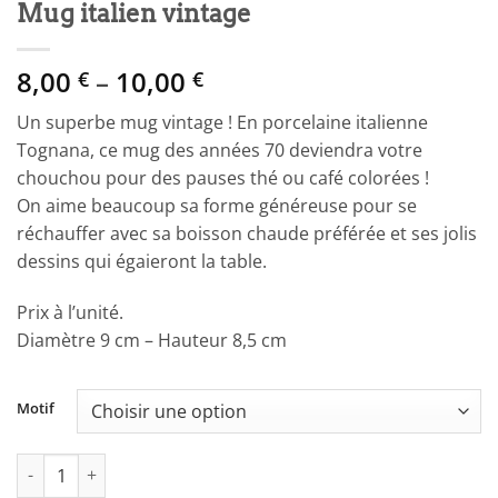
Mug italien vintage
Price
8,00
–
10,00
€
€
range:
Un superbe mug vintage ! En porcelaine italienne
8,00 €
Tognana, ce mug des années 70 deviendra votre
through
chouchou pour des pauses thé ou café colorées !
10,00 €
On aime beaucoup sa forme généreuse pour se
réchauffer avec sa boisson chaude préférée et ses jolis
dessins qui égaieront la table.
Prix à l’unité.
Diamètre 9 cm – Hauteur 8,5 cm
Motif
quantité de Mug italien vintage