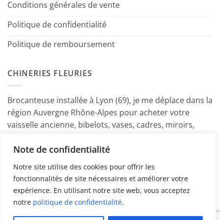
Conditions générales de vente
Politique de confidentialité
Politique de remboursement
CHINERIES FLEURIES
Brocanteuse installée à Lyon (69), je me déplace dans la
région Auvergne Rhône-Alpes pour acheter votre
vaisselle ancienne, bibelots, vases, cadres, miroirs,
luminaires, petits meubles etc. Contactez-moi ! ~
Note de confidentialité
Marine
Notre site utilise des cookies pour offrir les
fonctionnalités de site nécessaires et améliorer votre
expérience. En utilisant notre site web, vous acceptez
notre
politique de confidentialité
.
PayPal
American
MasterCard
Visa