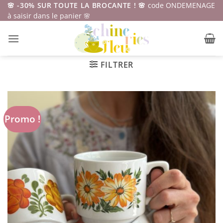
Passer
🌸 -30% SUR TOUTE LA BROCANTE ! 🌸
code ONDEMENAGE
à saisir dans le panier 🌸
au
contenu
FILTRER
Promo !