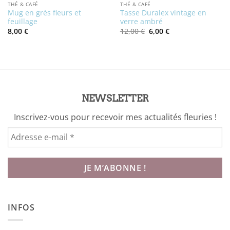
THÉ & CAFÉ
THÉ & CAFÉ
Mug en grès fleurs et
Tasse Duralex vintage en
feuillage
verre ambré
Le
Le
8,00
€
12,00
€
6,00
€
prix
prix
initial
actuel
était :
est :
12,00 €.
6,00 €.
NEWSLETTER
Inscrivez-vous pour recevoir mes actualités fleuries !
INFOS