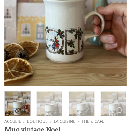
ACCUEIL
/
BOUTIQUE
/
LA CUISINE
/
THÉ & CAFÉ
Mug vintage Noel