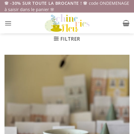
Passer
🌸 -30% SUR TOUTE LA BROCANTE ! 🌸
code ONDEMENAGE
à saisir dans le panier 🌸
au
contenu
FILTRER