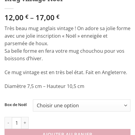
Price
12,00
–
17,00
€
€
range:
Très beau mug anglais vintage ! On adore sa jolie forme
12,00 €
avec une jolie inscription « Noël » enneigée et
through
parsemée de houx.
17,00 €
Sa belle forme en fera votre mug chouchou pour vos
boissons d’hiver.
Ce mug vintage est en très bel état. Fait en Angleterre.
Diamètre 7,5 cm – Hauteur 10,5 cm
Box de Noël
quantité de Mug vintage Noel
AJOUTER AU PANIER