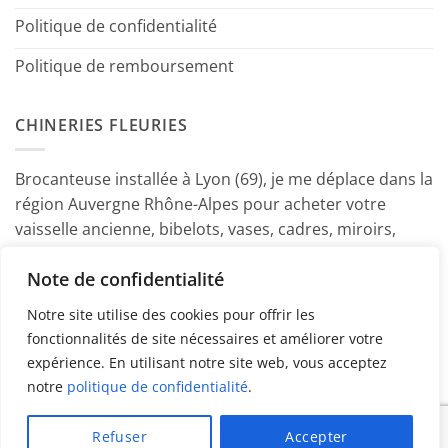
Politique de confidentialité
Politique de remboursement
CHINERIES FLEURIES
Brocanteuse installée à Lyon (69), je me déplace dans la
région Auvergne Rhône-Alpes pour acheter votre
vaisselle ancienne, bibelots, vases, cadres, miroirs,
luminaires, petits meubles etc. Contactez-moi ! ~
Note de confidentialité
Marine
Notre site utilise des cookies pour offrir les
fonctionnalités de site nécessaires et améliorer votre
expérience. En utilisant notre site web, vous acceptez
notre
politique de confidentialité
.
PayPal
American
MasterCard
Visa
Refuser
Accepter
Express