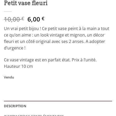
Petit vase fleuri
Le
Le
10,00
6,00
€
€
prix
prix
Un vrai petit bijou ! Ce petit vase peint à la main a tout
initial
actuel
ce qu’on aime : un look vintage et mignon, un décor
était :
est :
fleuri et un côté original avec ses 2 anses. A adopter
10,00 €.
6,00 €.
d’urgence !
Ce vase vintage est en parfait état. Prix à l’unité.
Hauteur 10 cm
Vendu
DESCRIPTION