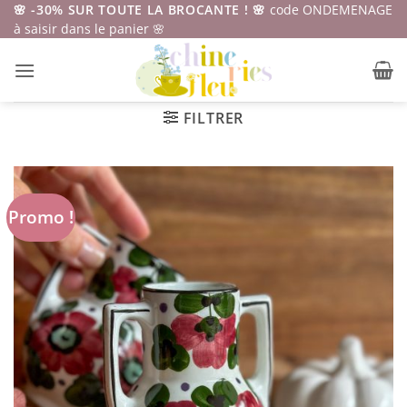
Passer
🌸 -30% SUR TOUTE LA BROCANTE ! 🌸
code ONDEMENAGE
à saisir dans le panier 🌸
au
contenu
FILTRER
Promo !