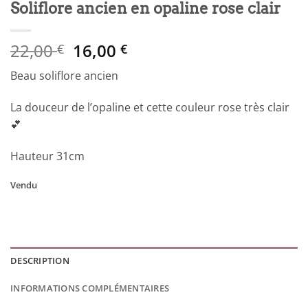
Soliflore ancien en opaline rose clair
Le
Le
22,00
16,00
€
€
prix
prix
Beau soliflore ancien
initial
actuel
était :
est :
La douceur de l’opaline et cette couleur rose très clair
22,00 €.
16,00 €.
💕
Hauteur 31cm
Vendu
DESCRIPTION
INFORMATIONS COMPLÉMENTAIRES