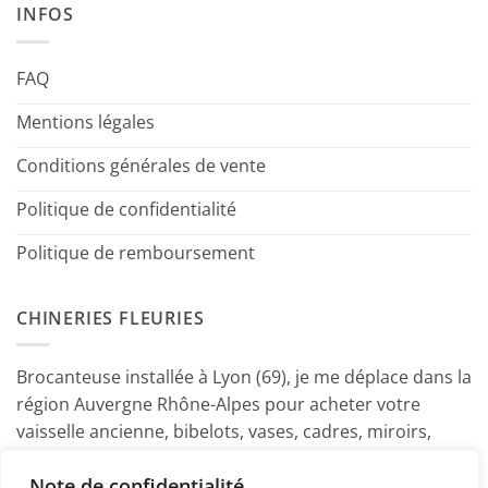
INFOS
FAQ
Mentions légales
Conditions générales de vente
Politique de confidentialité
Politique de remboursement
CHINERIES FLEURIES
Brocanteuse installée à Lyon (69), je me déplace dans la
région Auvergne Rhône-Alpes pour acheter votre
vaisselle ancienne, bibelots, vases, cadres, miroirs,
luminaires, petits meubles etc. Contactez-moi ! ~
Note de confidentialité
Marine