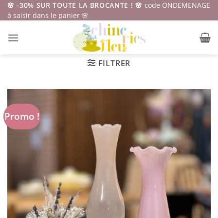
Passer
🌸 -30% SUR TOUTE LA BROCANTE ! 🌸
code ONDEMENAGE
à saisir dans le panier 🌸
au
contenu
FILTRER
Promo !