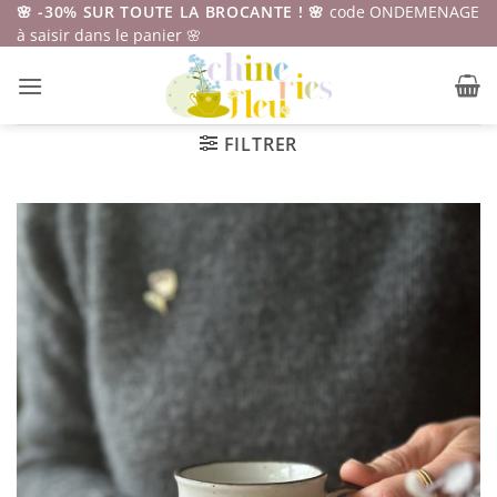
Passer
🌸 -30% SUR TOUTE LA BROCANTE ! 🌸
code ONDEMENAGE
à saisir dans le panier 🌸
au
contenu
FILTRER