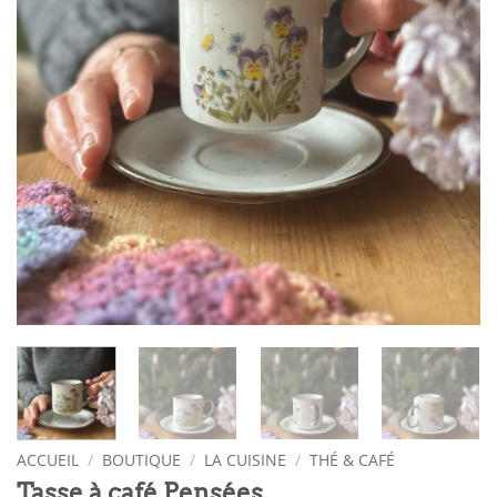
ACCUEIL
/
BOUTIQUE
/
LA CUISINE
/
THÉ & CAFÉ
Tasse à café Pensées