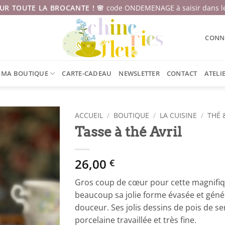
SUR TOUTE LA BROCANTE ! 🌸
code ONDEMENAGE à saisir dans le
CONNE
MA BOUTIQUE
CARTE-CADEAU
NEWSLETTER
CONTACT
ATELI
ACCUEIL
/
BOUTIQUE
/
LA CUISINE
/
THÉ 
Tasse à thé Avril
26,00
€
Gros coup de cœur pour cette magnifiqu
beaucoup sa jolie forme évasée et gén
douceur. Ses jolis dessins de pois de s
porcelaine travaillée et très fine.