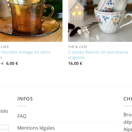
 CAFÉ
THÉ & CAFÉ
 Duralex vintage en verre
2 tasses fleuries en porcelaine
ré
anglaise
Le
Le
0
€
6,00
€
16,00
€
prix
prix
initial
actuel
était :
est :
12,00 €.
6,00 €.
INFOS
CHI
ités
Bro
FAQ
dép
Mentions légales
Alp