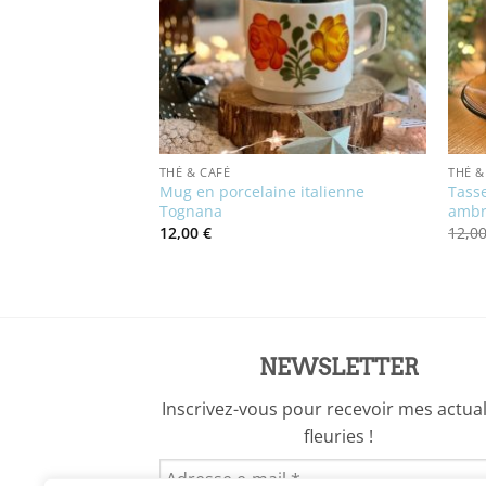
THÉ & CAFÉ
THÉ &
Mug en porcelaine italienne
Tasse
tier
Tognana
amb
12,00
€
12,0
NEWSLETTER
Inscrivez-vous pour recevoir mes actual
fleuries !