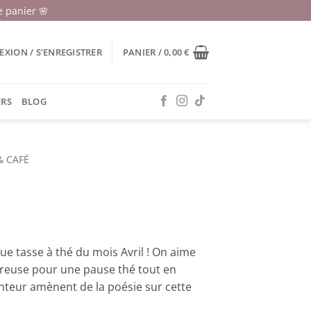
 panier 🌸
XION / S’ENREGISTRER
PANIER /
0,00
€
ERS
BLOG
& CAFÉ
e tasse à thé du mois Avril ! On aime
éreuse pour une pause thé tout en
enteur amènent de la poésie sur cette