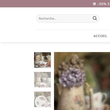
Passer
🌸 -30% 
au
contenu
Recherche
pour :
ACCUEIL