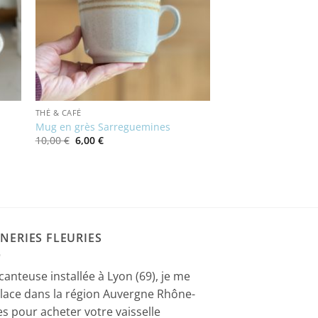
THÉ & CAFÉ
Mug en grès Sarreguemines
Le
Le
10,00
€
6,00
€
prix
prix
initial
actuel
était :
est :
10,00 €.
6,00 €.
NERIES FLEURIES
canteuse installée à Lyon (69), je me
lace dans la région Auvergne Rhône-
es pour acheter votre vaisselle