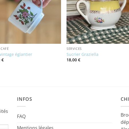
 CAFÉ
SERVICES
vintage églantier
Sucrier Graziella
0
€
18,00
€
INFOS
CHI
ités
Bro
FAQ
dép
Mentions légales