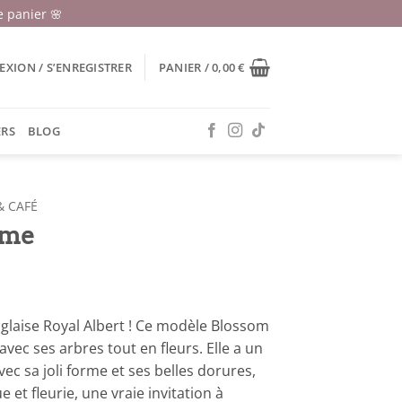
 panier 🌸
XION / S’ENREGISTRER
PANIER /
0,00
€
ERS
BLOG
& CAFÉ
ime
nglaise Royal Albert ! Ce modèle Blossom
vec ses arbres tout en fleurs. Elle a un
Avec sa joli forme et ses belles dorures,
 et fleurie, une vraie invitation à