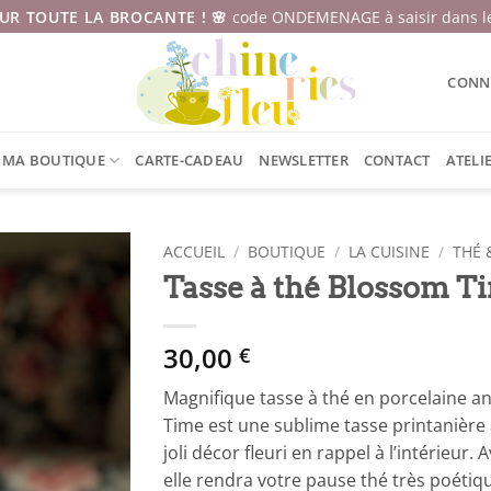
SUR TOUTE LA BROCANTE ! 🌸
code ONDEMENAGE à saisir dans le
CONNE
MA BOUTIQUE
CARTE-CADEAU
NEWSLETTER
CONTACT
ATELI
ACCUEIL
/
BOUTIQUE
/
LA CUISINE
/
THÉ 
Tasse à thé Blossom T
30,00
€
Magnifique tasse à thé en porcelaine a
Time est une sublime tasse printanière a
joli décor fleuri en rappel à l’intérieur. 
elle rendra votre pause thé très poétique