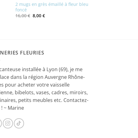
2 mugs en grès émaillé à fleur bleu
foncé
Le
Le
16,00
€
8,00
€
prix
prix
initial
actuel
était :
est :
16,00 €.
8,00 €.
NERIES FLEURIES
canteuse installée à Lyon (69), je me
lace dans la région Auvergne Rhône-
es pour acheter votre vaisselle
ienne, bibelots, vases, cadres, miroirs,
inaires, petits meubles etc. Contactez-
 ! ~ Marine