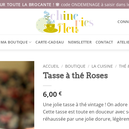
SUR TOUTE LA BROCANTE ! 🌸
code ONDEMENAGE à saisir dans le
CONNE
MA BOUTIQUE
CARTE-CADEAU
NEWSLETTER
CONTACT
ATELI
ACCUEIL
/
BOUTIQUE
/
LA CUISINE
/
THÉ 
Tasse à thé Roses
6,00
€
Une jolie tasse à thé vintage ! On adore s
Cette tasse est toute en douceur avec se
réhaussée par une jolie dorure, légèr