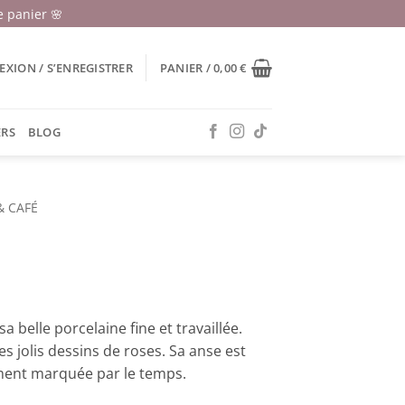
 panier 🌸
XION / S’ENREGISTRER
PANIER /
0,00
€
ERS
BLOG
& CAFÉ
a belle porcelaine fine et travaillée.
s jolis dessins de roses. Sa anse est
ement marquée par le temps.