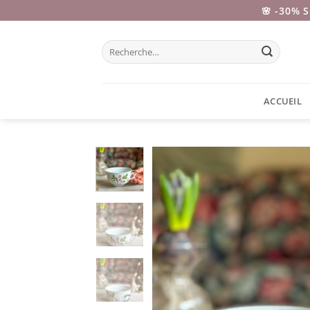
Passer
🌸 -30% 
au
contenu
Recherche
pour :
ACCUEIL