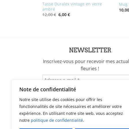
Tasse Duralex vintage en verre
grès vintage
Mug 
ambré
10,0
Le
Le
12,00
€
6,00
€
el
prix
prix
initial
actuel
€.
était :
est :
12,00 €.
6,00 €.
NEWSLETTER
Inscrivez-vous pour recevoir mes actual
fleuries !
Note de confidentialité
Notre site utilise des cookies pour offrir les
fonctionnalités de site nécessaires et améliorer votre
expérience. En utilisant notre site web, vous acceptez
notre
politique de confidentialité
.