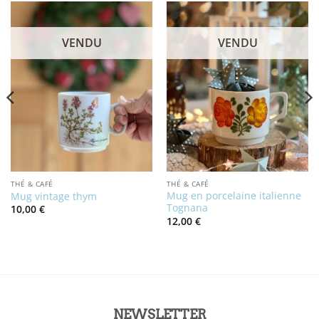
VENDU
VENDU
THÉ & CAFÉ
THÉ & CAFÉ
Mug en porcelaine italienne
Mug vintage thym
Tognana
10,00
€
12,00
€
NEWSLETTER