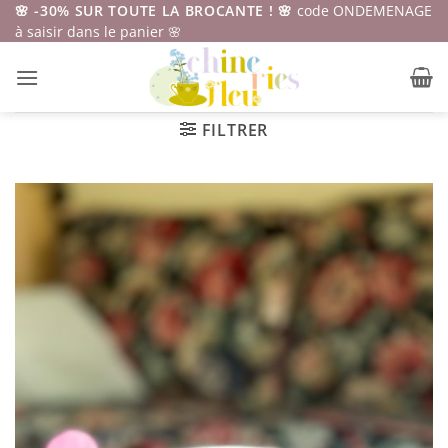
Passer
🌸 -30% SUR TOUTE LA BROCANTE ! 🌸
code ONDEMENAGE
à saisir dans le panier 🌸
au
contenu
FILTRER