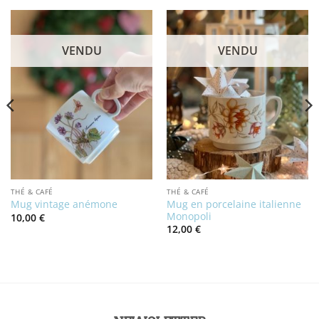
VENDU
VENDU
THÉ & CAFÉ
THÉ & CAFÉ
Mug en porcelaine italienne
Mug vintage anémone
Monopoli
10,00
€
12,00
€