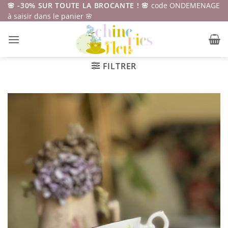
Passer
🌸 -30% SUR TOUTE LA BROCANTE ! 🌸
code ONDEMENAGE
à saisir dans le panier 🌸
au
contenu
FILTRER