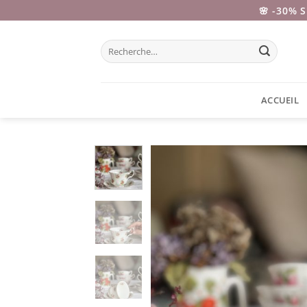
Passer
🌸 -30% 
au
contenu
Recherche
pour :
ACCUEIL