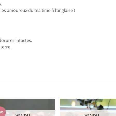
s.
les amoureux du tea time à l’anglaise !
 dorures intactes.
terre.
o !
VENDU
VENDU