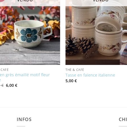
 CAFÉ
THÉ & CAFÉ
n grès émaillé motif fleur
Tasse en faïence italienne
e
5,00
€
Le
Le
0
€
6,00
€
prix
prix
initial
actuel
était :
est :
12,00 €.
6,00 €.
INFOS
CHI