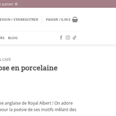
 panier 🌸
XION / S’ENREGISTRER
PANIER /
0,00
€
ERS
BLOG
& CAFÉ
ose en porcelaine
e anglaise de Royal Albert ! On adore
our la poésie de ses motifs mêlant des