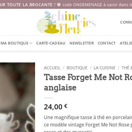
SUR TOUTE LA BROCANTE ! 🌸
code ONDEMENAGE à saisir dans le
CONNE
MA BOUTIQUE
CARTE-CADEAU
NEWSLETTER
CONTACT
ATELI
ACCUEIL
/
BOUTIQUE
/
LA CUISINE
/
THÉ 
Tasse Forget Me Not R
anglaise
24,00
€
Une magnifique tasse à thé en porcelain
ce modèle vintage Forget Me Not Rose p
roses et des myosotis.