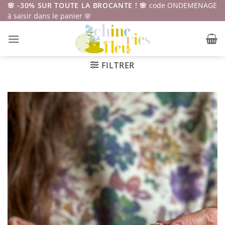
Passer
🌸 -30% SUR TOUTE LA BROCANTE ! 🌸
code ONDEMENAGE
à saisir dans le panier 🌸
au
contenu
FILTRER