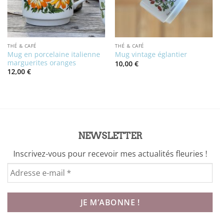
THÉ & CAFÉ
THÉ & CAFÉ
Mug en porcelaine italienne
Mug vintage églantier
marguerites oranges
10,00
€
12,00
€
NEWSLETTER
Inscrivez-vous pour recevoir mes actualités fleuries !