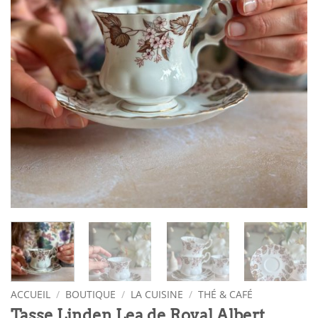
ACCUEIL
/
BOUTIQUE
/
LA CUISINE
/
THÉ & CAFÉ
Tasse Linden Lea de Royal Albert