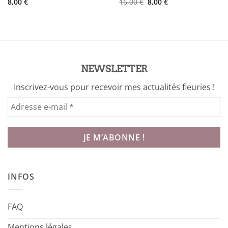
Le
Le
8,00
€
16,00
€
8,00
€
prix
prix
initial
actuel
était :
est :
16,00 €.
8,00 €.
NEWSLETTER
Inscrivez-vous pour recevoir mes actualités fleuries !
INFOS
FAQ
Mentions légales