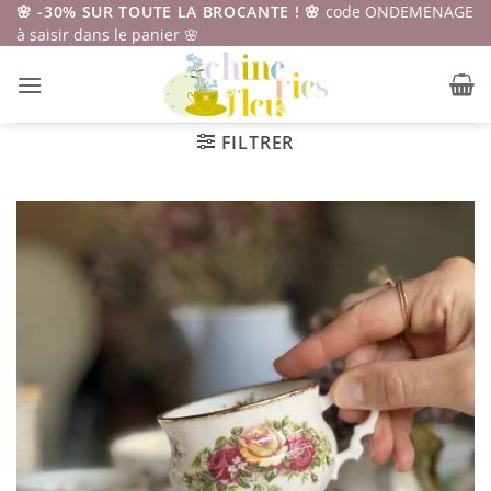
Passer
🌸 -30% SUR TOUTE LA BROCANTE ! 🌸
code ONDEMENAGE
à saisir dans le panier 🌸
au
contenu
FILTRER