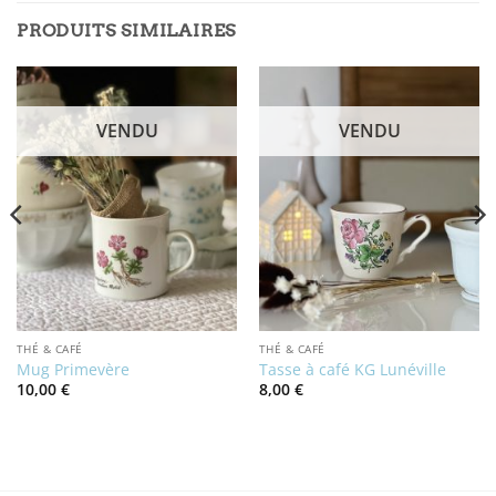
PRODUITS SIMILAIRES
VENDU
VENDU
THÉ & CAFÉ
THÉ & CAFÉ
Mug Primevère
Tasse à café KG Lunéville
10,00
€
8,00
€