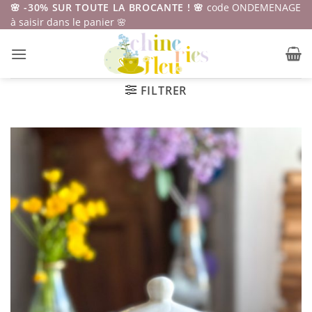
Passer
🌸 -30% SUR TOUTE LA BROCANTE ! 🌸
code ONDEMENAGE
à saisir dans le panier 🌸
au
contenu
FILTRER