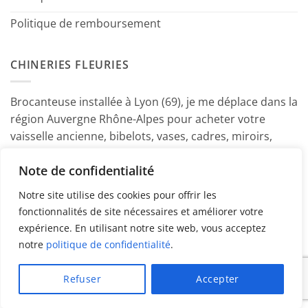
Politique de remboursement
CHINERIES FLEURIES
Brocanteuse installée à Lyon (69), je me déplace dans la
région Auvergne Rhône-Alpes pour acheter votre
vaisselle ancienne, bibelots, vases, cadres, miroirs,
luminaires, petits meubles etc. Contactez-moi ! ~
Note de confidentialité
Marine
Notre site utilise des cookies pour offrir les
fonctionnalités de site nécessaires et améliorer votre
expérience. En utilisant notre site web, vous acceptez
notre
politique de confidentialité
.
PayPal
American
MasterCard
Visa
Refuser
Accepter
Express
Copyright 2026 ©
Chineries Fleuries