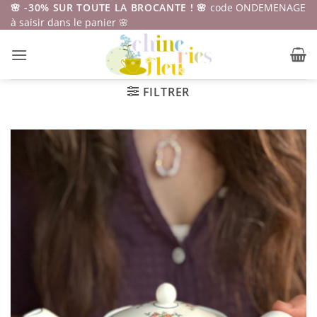
Passer
🌸 -30% SUR TOUTE LA BROCANTE ! 🌸
code ONDEMENAGE
à saisir dans le panier 🌸
au
contenu
FILTRER