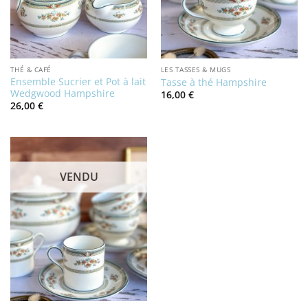
THÉ & CAFÉ
LES TASSES & MUGS
Ensemble Sucrier et Pot à lait
Tasse à thé Hampshire
Wedgwood Hampshire
16,00
€
26,00
€
VENDU