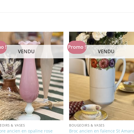
o !
Promo !
VENDU
VENDU
OIRS & VASES
BOUGEOIRS & VASES
lore ancien en opaline rose
Broc ancien en faïence St Aman