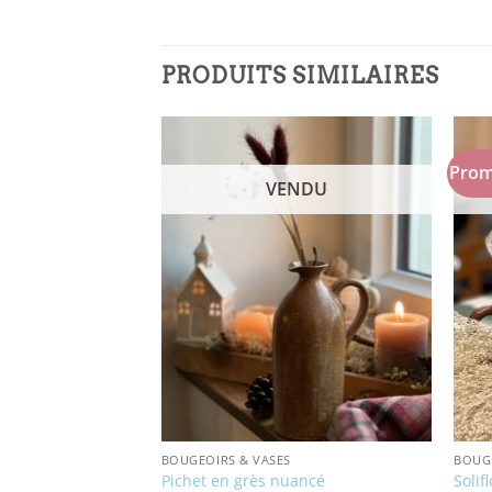
PRODUITS SIMILAIRES
Prom
NDU
VENDU
BOUGEOIRS & VASES
BOUGE
re
Pichet en grès nuancé
Solif