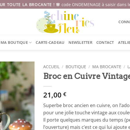
SUR TOUTE LA BROCANTE ! 🌸
code ONDEMENAGE à saisir dans le
CONNE
MA BOUTIQUE
CARTE-CADEAU
NEWSLETTER
CONTACT
ATELI
ACCUEIL
/
BOUTIQUE
/
MA BROCANTE
/
L
Broc en Cuivre Vintag
21,00
€
Superbe broc ancien en cuivre, on l’ador
pour une jolie touche vintage aux coule
Il porte quelques marques du temps (pe
l’ouverture) mais c’est ce qui lui ajout