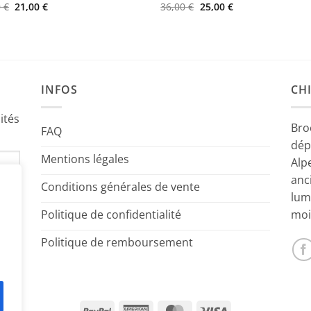
Le
Le
Le
Le
0
€
21,00
€
36,00
€
25,00
€
prix
prix
prix
prix
initial
actuel
initial
actuel
était :
est :
était :
est :
27,00 €.
21,00 €.
36,00 €.
25,00 €.
INFOS
CHI
ités
Bro
FAQ
dép
Mentions légales
Alp
anc
Conditions générales de vente
lum
Politique de confidentialité
moi
Politique de remboursement
PayPal
American
MasterCard
Visa