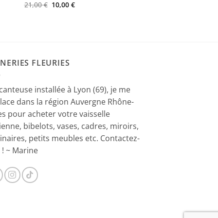
Le
Le
21,00
€
10,00
€
prix
prix
initial
actuel
était :
est :
21,00 €.
10,00 €.
NERIES FLEURIES
canteuse installée à Lyon (69), je me
lace dans la région Auvergne Rhône-
es pour acheter votre vaisselle
ienne, bibelots, vases, cadres, miroirs,
inaires, petits meubles etc. Contactez-
 ! ~ Marine