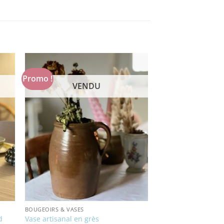
Promo !
VENDU
BOUGEOIRS & VASES
d
Vase artisanal en grès