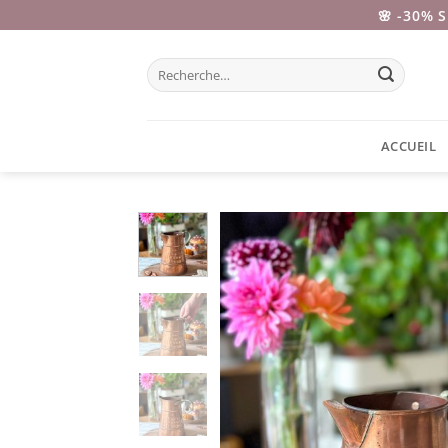
Passer
🌸 -30% 
au
contenu
Recherche
pour :
ACCUEIL