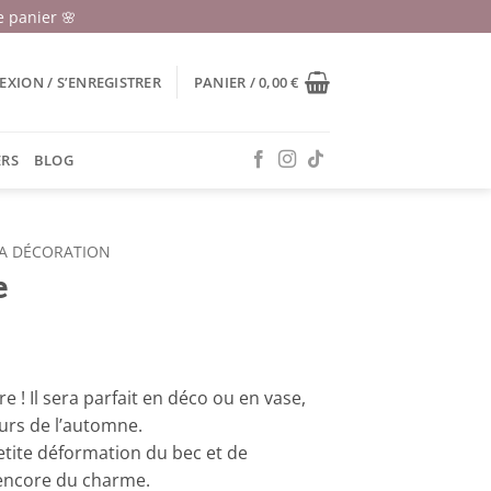
 panier 🌸
XION / S’ENREGISTRER
PANIER /
0,00
€
ERS
BLOG
A DÉCORATION
e
e ! Il sera parfait en déco ou en vase,
urs de l’automne.
tite déformation du bec et de
e encore du charme.