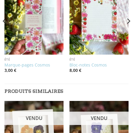
ÉTÉ
ÉTÉ
Marque-pages Cosmos
Bloc-notes Cosmos
3,00
€
8,00
€
PRODUITS SIMILAIRES
VENDU
VENDU