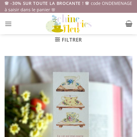
Passer
🌸 -30% SUR TOUTE LA BROCANTE ! 🌸
code ONDEMENAGE
à saisir dans le panier 🌸
au
contenu
FILTRER