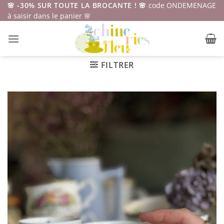
Passer
🌸 -30% SUR TOUTE LA BROCANTE ! 🌸
code ONDEMENAGE
à saisir dans le panier 🌸
au
contenu
FILTRER