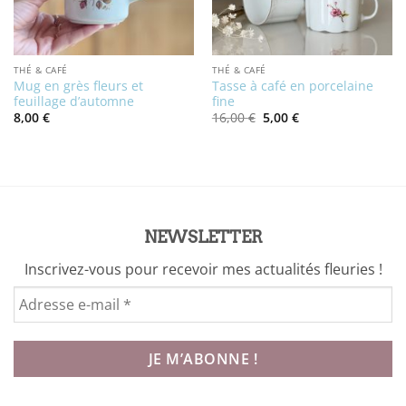
THÉ & CAFÉ
THÉ & CAFÉ
Mug en grès fleurs et
Tasse à café en porcelaine
feuillage d’automne
fine
Le
Le
8,00
€
16,00
€
5,00
€
prix
prix
initial
actuel
était :
est :
16,00 €.
5,00 €.
NEWSLETTER
Inscrivez-vous pour recevoir mes actualités fleuries !