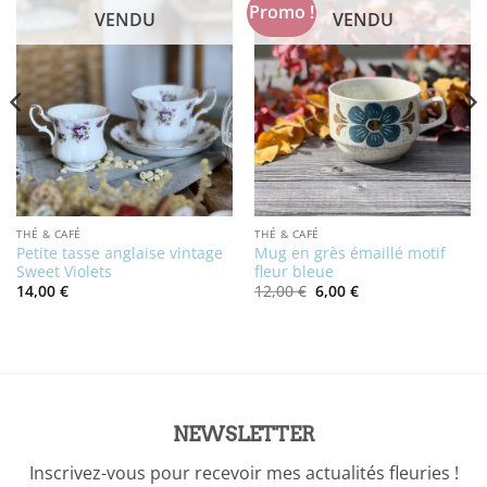
Promo !
VENDU
VENDU
THÉ & CAFÉ
THÉ & CAFÉ
Petite tasse anglaise vintage
Mug en grès émaillé motif
Sweet Violets
fleur bleue
Le
Le
14,00
€
12,00
€
6,00
€
prix
prix
initial
actuel
était :
est :
12,00 €.
6,00 €.
NEWSLETTER
Inscrivez-vous pour recevoir mes actualités fleuries !