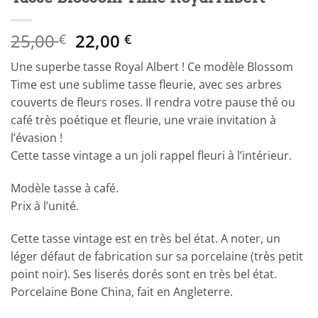
Le
Le
25,00
22,00
€
€
prix
prix
Une superbe tasse Royal Albert ! Ce modèle Blossom
initial
actuel
Time est une sublime tasse fleurie, avec ses arbres
était :
est :
couverts de fleurs roses. Il rendra votre pause thé ou
25,00 €.
22,00 €.
café très poétique et fleurie, une vraie invitation à
l’évasion !
Cette tasse vintage a un joli rappel fleuri à l’intérieur.
Modèle tasse à café.
Prix à l’unité.
Cette tasse vintage est en très bel état. A noter, un
léger défaut de fabrication sur sa porcelaine (très petit
point noir). Ses liserés dorés sont en très bel état.
Porcelaine Bone China, fait en Angleterre.