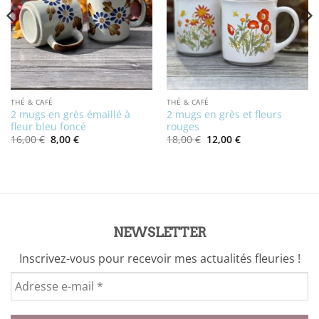
THÉ & CAFÉ
THÉ & CAFÉ
2 mugs en grès émaillé à
2 mugs en grès et fleurs
fleur bleu foncé
rouges
Le
Le
Le
Le
16,00
€
8,00
€
18,00
€
12,00
€
prix
prix
prix
prix
initial
actuel
initial
actuel
était :
est :
était :
est :
16,00 €.
8,00 €.
18,00 €.
12,00 €.
NEWSLETTER
Inscrivez-vous pour recevoir mes actualités fleuries !