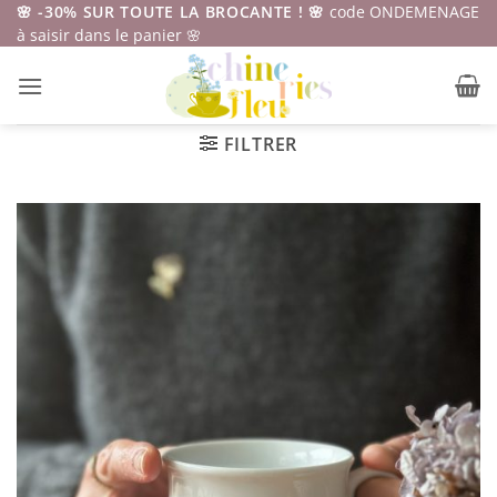
Passer
🌸 -30% SUR TOUTE LA BROCANTE ! 🌸
code ONDEMENAGE
à saisir dans le panier 🌸
au
contenu
FILTRER