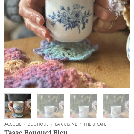
ACCUEIL
/
BOUTIQUE
/
LA CUISINE
/
THÉ & CAFÉ
Tasse Bouquet Bleu