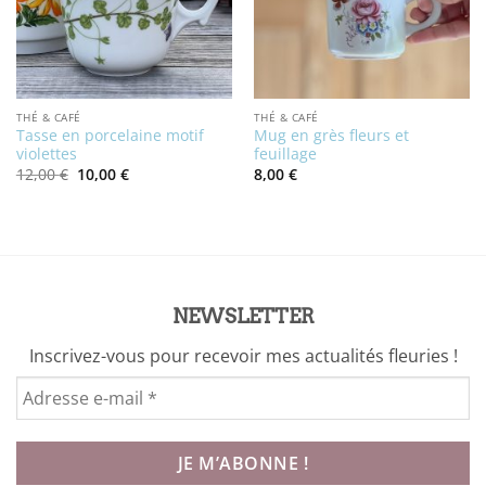
THÉ & CAFÉ
THÉ & CAFÉ
Tasse en porcelaine motif
Mug en grès fleurs et
violettes
feuillage
Le
Le
12,00
€
10,00
€
8,00
€
prix
prix
initial
actuel
était :
est :
12,00 €.
10,00 €.
NEWSLETTER
Inscrivez-vous pour recevoir mes actualités fleuries !