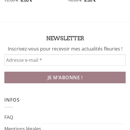
12,00
€
6,00
€
16,00
€
8,00
€
prix
prix
prix
prix
initial
actuel
initial
actuel
était :
est :
était :
est :
12,00 €.
6,00 €.
16,00 €.
8,00 €.
NEWSLETTER
Inscrivez-vous pour recevoir mes actualités fleuries !
INFOS
FAQ
Mentions légales