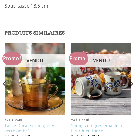
Sous-tasse 13,5 cm
PRODUITS SIMILAIRES
Promo !
Promo !
VENDU
VENDU
THÉ & CAFÉ
THÉ & CAFÉ
Tasse Duralex vintage en
2 mugs en grès émaillé à
verre ambré
fleur bleu foncé
Le
Le
Le
Le