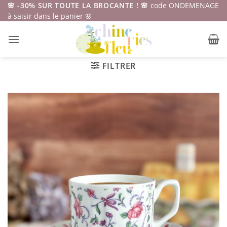
Passer
🌸 -30% SUR TOUTE LA BROCANTE ! 🌸
code ONDEMENAGE
à saisir dans le panier 🌸
au
contenu
FILTRER