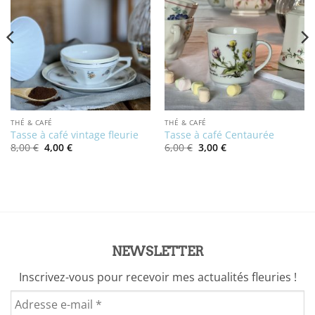
THÉ & CAFÉ
THÉ & CAFÉ
Tasse à café vintage fleurie
Tasse à café Centaurée
Le
Le
Le
Le
8,00
€
4,00
€
6,00
€
3,00
€
prix
prix
prix
prix
initial
actuel
initial
actuel
était :
est :
était :
est :
8,00 €.
4,00 €.
6,00 €.
3,00 €.
NEWSLETTER
Inscrivez-vous pour recevoir mes actualités fleuries !