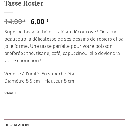
Tasse Rosier
Le
Le
14,00
6,00
€
€
prix
prix
Superbe tasse à thé ou café au décor rose ! On aime
initial
actuel
beaucoup la délicatesse de ses dessins de rosiers et sa
était :
est :
jolie forme. Une tasse parfaite pour votre boisson
14,00 €.
6,00 €.
préférée : thé, tisane, café, capuccino… elle deviendra
votre chouchou !
Vendue à l’unité. En superbe état.
Diamètre 8,5 cm – Hauteur 8 cm
Vendu
DESCRIPTION