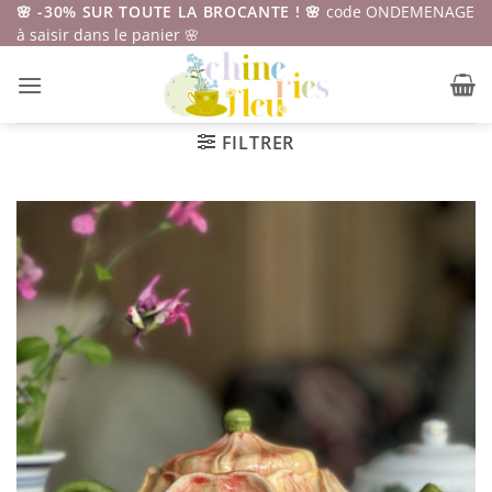
Passer
🌸 -30% SUR TOUTE LA BROCANTE ! 🌸
code ONDEMENAGE
à saisir dans le panier 🌸
au
contenu
FILTRER