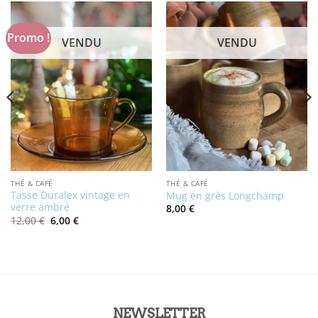
Promo !
VENDU
VENDU
THÉ & CAFÉ
THÉ & CAFÉ
Tasse Duralex vintage en
Mug en grès Longchamp
verre ambré
8,00
€
Le
Le
12,00
€
6,00
€
prix
prix
initial
actuel
était :
est :
12,00 €.
6,00 €.
NEWSLETTER