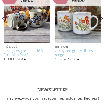
VENDU
VENDU
THÉ & CAFÉ
THÉ & CAFÉ
2 mugs en grès émaillé à
2 mugs en grès et fleurs
fleur bleu foncé
rouges
Le
Le
Le
Le
16,00
€
8,00
€
18,00
€
12,00
€
prix
prix
prix
prix
initial
actuel
initial
actuel
était :
est :
était :
est :
16,00 €.
8,00 €.
18,00 €.
12,00 €.
NEWSLETTER
Inscrivez-vous pour recevoir mes actualités fleuries !