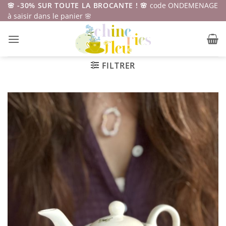
Passer
🌸 -30% SUR TOUTE LA BROCANTE ! 🌸
code ONDEMENAGE
à saisir dans le panier 🌸
au
contenu
FILTRER