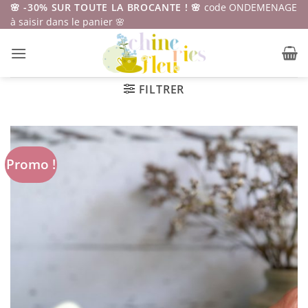
Passer
🌸 -30% SUR TOUTE LA BROCANTE ! 🌸
code ONDEMENAGE
à saisir dans le panier 🌸
au
contenu
FILTRER
Promo !