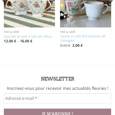
THÉ & CAFÉ
THÉ & CAFÉ
Tasse à café Porcelaine de
Sucrier et pot à lait art déco
Limoges
Price
12,00
€
–
16,00
€
range:
Le
Le
8,00
€
2,00
€
12,00 €
prix
prix
through
initial
actuel
16,00 €
était :
est :
8,00 €.
2,00 €.
NEWSLETTER
Inscrivez-vous pour recevoir mes actualités fleuries !