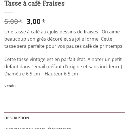
Tasse à café Fraises
Le
Le
5,00
3,00
€
€
prix
prix
Une tasse à café aux jolis dessins de fraises ! On aime
initial
actuel
beaucoup son grès décoré et sa jolie forme. Cette
était :
est :
tasse sera parfaite pour vos pauses café de printemps.
5,00 €.
3,00 €.
Cette tasse vintage est en parfait état. A noter un petit
défaut dans l’émail (défaut d’origine et sans incidence).
Diamètre 6,5 cm – Hauteur 6,5 cm
Vendu
DESCRIPTION