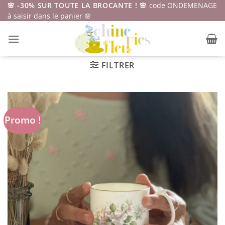
Passer
🌸 -30% SUR TOUTE LA BROCANTE ! 🌸
code ONDEMENAGE
à saisir dans le panier 🌸
au
contenu
FILTRER
Promo !