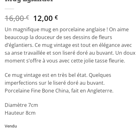
Le
Le
16,00
12,00
€
€
prix
prix
Un magnifique mug en porcelaine anglaise ! On aime
initial
actuel
beaucoup la douceur de ses dessins de fleurs
était :
est :
d’églantiers. Ce mug vintage est tout en élégance avec
16,00 €.
12,00 €.
sa anse travaillée et son liseré doré au buvant. Un doux
moment s’offre à vous avec cette jolie tasse fleurie.
Ce mug vintage est en très bel état. Quelques
imperfections sur le liseré doré au buvant.
Porcelaine Fine Bone China, fait en Angleterre.
Diamètre 7cm
Hauteur 8cm
Vendu