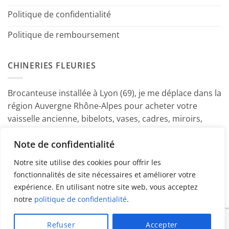
Politique de confidentialité
Politique de remboursement
CHINERIES FLEURIES
Brocanteuse installée à Lyon (69), je me déplace dans la
région Auvergne Rhône-Alpes pour acheter votre
vaisselle ancienne, bibelots, vases, cadres, miroirs,
luminaires, petits meubles etc. Contactez-moi ! ~
Note de confidentialité
Marine
Notre site utilise des cookies pour offrir les
fonctionnalités de site nécessaires et améliorer votre
expérience. En utilisant notre site web, vous acceptez
notre
politique de confidentialité
.
PayPal
American
MasterCard
Visa
Refuser
Accepter
Express